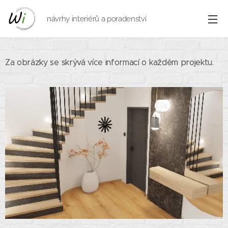
návrhy interiérů a poradenství
Za obrázky se skrývá více informací o každém projektu.