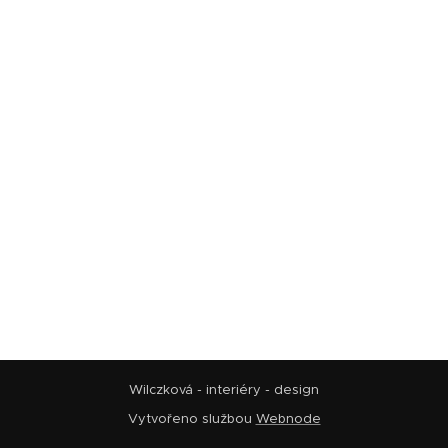
Wilczková - interiéry - design
Vytvořeno službou
Webnode